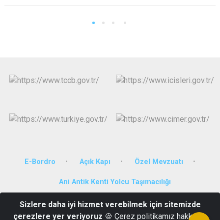
E-Bordro
Açık Kapı
Özel Mevzuatı
Ani Antik Kenti Yolcu Taşımacılığı
Sizlere daha iyi hizmet verebilmek için sitemizde
Karadağ Mah. Vali Hüseyin Atak Bulvarı No:21 36100
çerezlere yer veriyoruz
🍪 Çerez politikamız hakkında