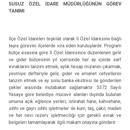
SUSUZ ÖZEL İDARE MÜDÜRLÜĞÜNÜN GÖREV
TANIMI
İlçe Özel İdareleri teşkilat olarak İl Özel İdaresine bağlı
taşra görevini ilçelerde icra eden kuruluşlardır. Program
bütçe esasına göre İl Özel İdaresince düzenlenen gelir
ve gider bütçesinin yıl içerisinde her ay içinde sarf
evraklarını tanzim etmek, aylık hesap mizanını çıkarmak,
yevmiye defteriyle gelir, gider ve emanet cetvellerini
tanzim etmek ve ay sonu banka ekstresi ile gönderilen
çekler arasında mutabakat sağlamaktır. 5372 Sayılı
Yasaya göre belediye mücavir alanları dışında bulunan
umuma açık eğlence yerleri, istirahat hane, kahvehane,
sıhhi ve gayrı sıhhi işletmeler ile kum, taş, çakıl, maden
ve her nevi rezerv işletmeciliği için gerekli evrak ve
belgeleri tamamlayarak ilgili makam onayına gönderir.